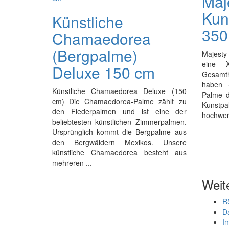
Maj
Kun
Künstliche
350
Chamaedorea
(Bergpalme)
Majest
eine 
Deluxe 150 cm
Gesamt
haben 
Künstliche Chamaedorea Deluxe (150
Palme d
cm) Die Chamaedorea-Palme zählt zu
Kunstpal
den Fiederpalmen und ist eine der
hochwert
beliebtesten künstlichen Zimmerpalmen.
Ursprünglich kommt die Bergpalme aus
den Bergwäldern Mexikos. Unsere
künstliche Chamaedorea besteht aus
mehreren ...
Weit
R
D
I