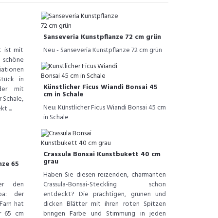
Sanseveria Kunstpflanze 72 cm grün
 ist mit
Neu - Sanseveria Kunstpflanze 72 cm grün
 schöne
ationen
tück in
Künstlicher Ficus Wiandi Bonsai 45
der mit
cm in Schale
r Schale,
Neu: Künstlicher Ficus Wiandi Bonsai 45 cm
t ...
in Schale
Crassula Bonsai Kunstbukett 40 cm
grau
nze 65
Haben Sie diesen reizenden, charmanten
ter den
Crassula-Bonsai-Steckling schon
pa: der
entdeckt? Die prächtigen, grünen und
Farn hat
dicken Blätter mit ihren roten Spitzen
r 65 cm
bringen Farbe und Stimmung in jeden