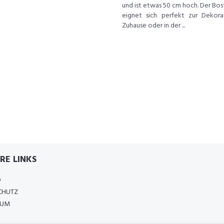
und ist etwas 50 cm hoch. Der Bos
eignet sich perfekt zur Dekora
Zuhause oder in der ...
RE LINKS
D
CHUTZ
SUM