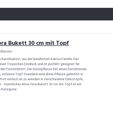
era Bukett 30 cm mit Topf
pflanzen
 Kunstbukett, aus der berühmten Kaktus Familie. Der
inen Tropischen Eindruck und ist perfekt geeignet für
der Fensterbrett. Die Kunstpflanze hat einen Durchmesser
inclusive Topf. Standard wird diese Pflanze geliefert in
ofort einfach an zu wenden in Verschiedene Dekotöpfe,
. - Künstliches Aloe Vera Bukett 30 cm mit Topf ist ein
n Kategorie.