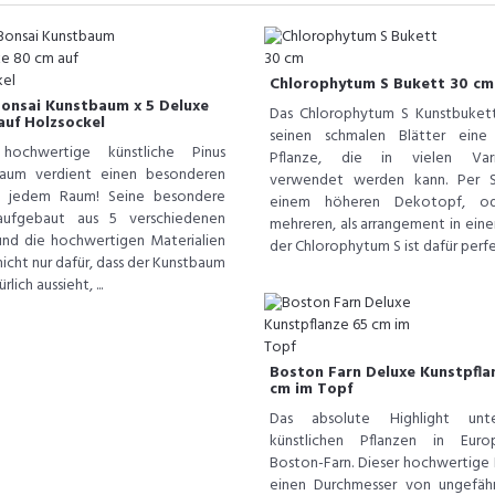
Chlorophytum S Bukett 30 cm
Bonsai Kunstbaum x 5 Deluxe
Das Chlorophytum S Kunstbukett
auf Holzsockel
seinen schmalen Blätter eine
 hochwertige künstliche Pinus
Pflanze, die in vielen Vari
baum verdient einen besonderen
verwendet werden kann. Per S
in jedem Raum! Seine besondere
einem höheren Dekotopf, o
aufgebaut aus 5 verschiedenen
mehreren, als arrangement in eine
und die hochwertigen Materialien
der Chlorophytum S ist dafür perfek
icht nur dafür, dass der Kunstbaum
rlich aussieht, ...
Boston Farn Deluxe Kunstpfla
cm im Topf
Das absolute Highlight un
künstlichen Pflanzen in Euro
Boston-Farn. Dieser hochwertige 
einen Durchmesser von ungefäh