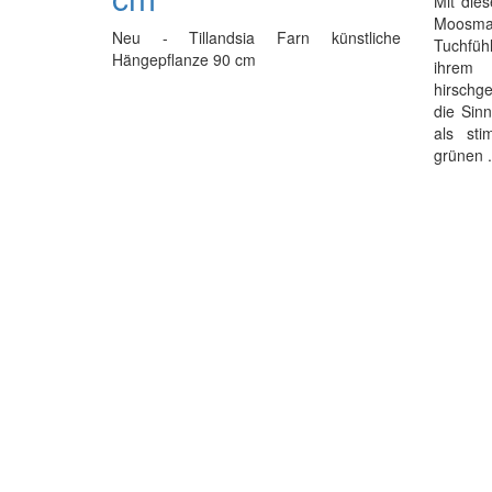
Mit dies
Moosma
Neu - Tillandsia Farn künstliche
Tuchfüh
Hängepflanze 90 cm
ihrem
hirschg
die Sinn
als sti
grünen .