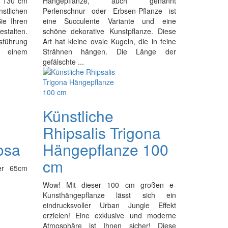
e 130 cm
Hängepflanze, auch genannt
stlichen
Perlenschnur oder Erbsen-Pflanze ist
ie Ihren
eine Succulente Variante und eine
stalten.
schöne dekorative Kunstpflanze. Diese
sführung
Art hat kleine ovale Kugeln, die in feine
t einem
Strähnen hängen. Die Länge der
gefälschte ...
Künstliche
Rhipsalis Trigona
osa
Hängepflanze 100
cm
ger 65cm
Wow! Mit dieser 100 cm großen e-
Kunsthängepflanze lässt sich ein
eindrucksvoller Urban Jungle Effekt
erzielen! Eine exklusive und moderne
Atmosphäre ist Ihnen sicher! Diese