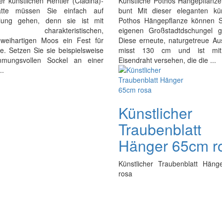
er künstlichen Rentier (Cladina)-
Künstliche Pothos Hängepflanz
tte müssen Sie einfach auf
bunt Mit dieser eleganten kün
lung gehen, denn sie ist mit
Pothos Hängepflanze können S
 charakteristischen,
eigenen Großstadtdschungel ge
eweihartigen Moos ein Fest für
Diese erneute, naturgetreue Au
e. Setzen Sie sie beispielsweise
misst 130 cm und ist mi
mmungsvollen Sockel an einer
Eisendraht versehen, die die ...
..
Künstlicher
Traubenblatt
Hänger 65cm r
Künstlicher Traubenblatt Hän
rosa