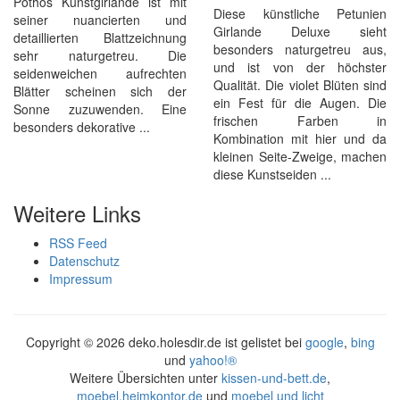
Pothos Kunstgirlande ist mit
Diese künstliche Petunien
seiner nuancierten und
Girlande Deluxe sieht
detaillierten Blattzeichnung
besonders naturgetreu aus,
sehr naturgetreu. Die
und ist von der höchster
seidenweichen aufrechten
Qualität. Die violet Blüten sind
Blätter scheinen sich der
ein Fest für die Augen. Die
Sonne zuzuwenden. Eine
frischen Farben in
besonders dekorative ...
Kombination mit hier und da
kleinen Seite-Zweige, machen
diese Kunstseiden ...
Weitere Links
RSS Feed
Datenschutz
Impressum
Copyright ©
2026 deko.holesdir.de ist gelistet bei
google
,
bing
und
yahoo!®
Weitere Übersichten unter
kissen-und-bett.de
,
moebel.heimkontor.de
und
moebel und licht