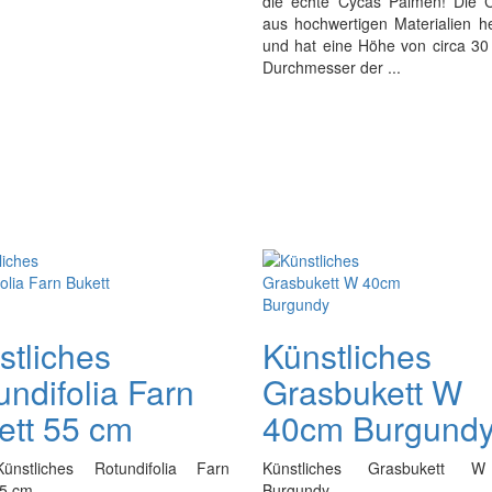
die echte Cycas Palmen! Die C
aus hochwertigen Materialien he
und hat eine Höhe von circa 30
Durchmesser der ...
stliches
Künstliches
undifolia Farn
Grasbukett W
ett 55 cm
40cm Burgund
ünstliches Rotundifolia Farn
Künstliches Grasbukett 
55 cm
Burgundy