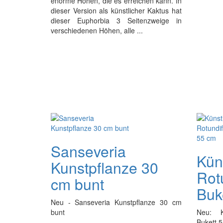
enorme Höhen, die es erreichen kann. In
dieser Version als künstlicher Kaktus hat
dieser Euphorbia 3 Seitenzweige in
verschiedenen Höhen, alle ...
Sanseveria
Kün
Kunstpflanze 30
Rot
cm bunt
Buk
Neu - Sanseveria Kunstpflanze 30 cm
bunt
Neu: K
Bukett 