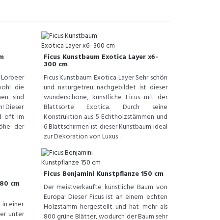
um
Ficus Kunstbaum Exotica Layer x6-
300 cm
Lorbeer
Ficus Kunstbaum Exotica Layer Sehr schön
ohl die
und naturgetreu nachgebildet ist dieser
nen sind
wunderschöne, künstliche Ficus mit der
! Dieser
Blattsorte Exotica. Durch seine
d oft im
Konstruktion aus 5 Echtholzstämmen und
Höhe der
6 Blattschirmen ist dieser Kunstbaum ideal
zur Dekoration von Luxus ...
Ficus Benjamini Kunstpflanze 150 cm
180 cm
Der meistverkaufte künstliche Baum von
Europa! Dieser Ficus ist an einem echten
in einer
Holzstamm hergestellt und hat mehr als
er unter
800 grüne Blätter, wodurch der Baum sehr