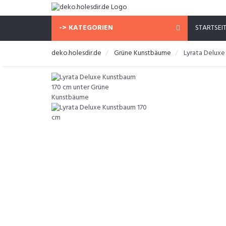
-> KATEGORIEN
STARTSEI
deko.holesdir.de
Grüne Kunstbäume
Lyrata Delux