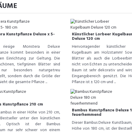
BÄUME
ra Kunstpflanze Deluxe x 5-
Künstlicher Lorbeer Kugelba
Deluxe 120 cm
 riesige Monstera Deluxe
Hervorragender künstlicher 
lanze kommt besonders in einer
Kugelbaum am Holzstamm! Sow
n Einrichtung zur Geltung. Die
Blätter als auch die Lorbeerbir
chönen, tiefgrünen Blätter sind
nicht von Echten zu unterscheiden
 nur besonders naturgetreu
Baum ist sehr dekorativ und wir
ellt, sondern durch die Größe der
Eingangsbereich genützt. Die 
sieht die gesamte Pflanze ...
Pflanze ist ± 120 cm und ...
 Kunstpflanze 210 cm
Bambus Kunstpflanze Deluxe 
Bambus in einer Höhe von 210 cm,
feuerhemmend
 Bestseller unter den künstlichen
Dieser Bambus Deluxe Kunstbaum, 
n. Optisch ist der Bambus
Höhe von 180 cm, ist der Bestsell
aum nur sehr schwer von einem