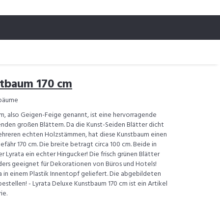
stbaum 170 cm
tbäume
m, also Geigen-Feige genannt, ist eine hervorragende
enden großen Blättern. Da die Kunst-Seiden Blätter dicht
mehreren echten Holzstämmen, hat diese Kunstbaum einen
efähr 170 cm. Die breite betragt circa 100 cm. Beide in
r Lyrata ein echter Hingucker! Die frisch grünen Blätter
ers geeignet für Dekorationen von Büros und Hotels!
 in einem Plastik Innentopf geliefert. Die abgebildeten
stellen! - Lyrata Deluxe Kunstbaum 170 cm ist ein Artikel
ie.