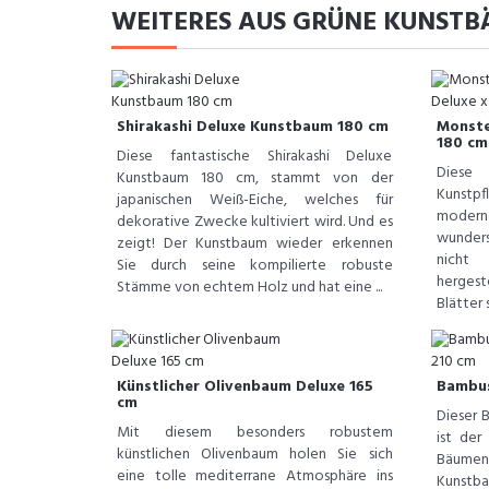
WEITERES AUS GRÜNE KUNST
Shirakashi Deluxe Kunstbaum 180 cm
Monste
180 cm
Diese fantastische Shirakashi Deluxe
Diese
Kunstbaum 180 cm, stammt von der
Kunstpf
japanischen Weiß-Eiche, welches für
moderne
dekorative Zwecke kultiviert wird. Und es
wunders
zeigt! Der Kunstbaum wieder erkennen
nicht
Sie durch seine kompilierte robuste
hergest
Stämme von echtem Holz und hat eine ...
Blätter 
Künstlicher Olivenbaum Deluxe 165
Bambus
cm
Dieser 
Mit diesem besonders robustem
ist der
künstlichen Olivenbaum holen Sie sich
Bäume
eine tolle mediterrane Atmosphäre ins
Kunstb