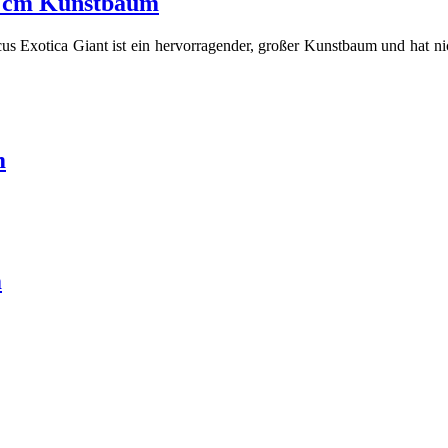
0 cm Kunstbaum
otica Giant ist ein hervorragender, großer Kunstbaum und hat nicht
m
m